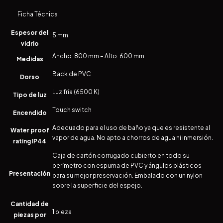
Ficha Técnica
Espesor del
5 mm
vidrio
Ancho: 800 mm – Alto: 600 mm
Medidas
Back de PVC
Dorso
Luz fría (6500 K)
Tipo de luz
Touch switch
Encendido
Adecuado para el uso de baño ya que es resistente al
Water proof
vapor de agua. No apto a chorros de agua ni inmersión.
rating IP44
Caja de cartón corrugado cubierto en todo su
perímetro con espuma de PVC y ángulos plásticos
Presentación
para su mejor preservación. Embalado con un nylon
sobre la superficie del espejo.
Cantidad de
1 pieza
piezas por