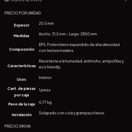
MEDIOS DE ENVÍO
PRECIO POR UNIDAD
20,5 mm
Espesor
Ancho: 31,5 mm – Largo: 2850 mm
Medidas
EPS. Poliestireno expandido de alta densidad
Composición
con textura madera.
Resistente a la humedad, antimoho, antipolillas y
Características
eco friendly.
Interior
Usos
Cant. de piezas
1 pieza
por caja
0,77 kg
Peso de la caja
Solapado con cola y grampas/clavos.
Instalación
PRECIO SIN IVA