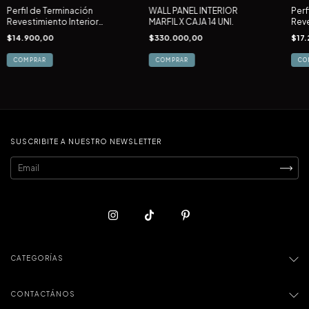
Perfil de Terminación
WALL PANEL INTERIOR
Perf
Revestimiento Interior
MARFIL X CAJA 14 UNI.
Reve
Incienso
Inci
$14.900,00
$330.000,00
$17.
SUSCRIBITE A NUESTRO NEWSLETTER
CATEGORÍAS
CONTACTÁNOS