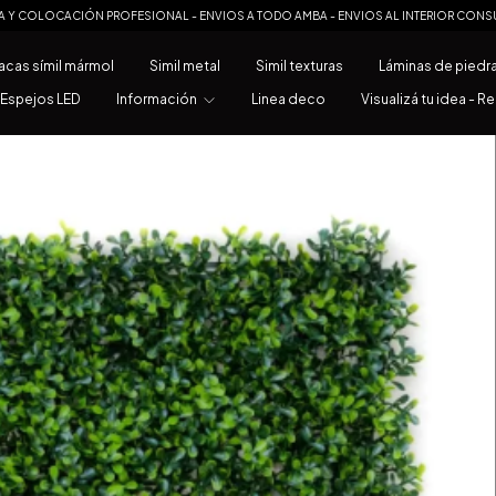
A Y COLOCACIÓN PROFESIONAL - ENVIOS A TODO AMBA - ENVIOS AL INTERIOR CONS
acas símil mármol
Simil metal
Simil texturas
Láminas de piedr
Espejos LED
Información
Linea deco
Visualizá tu idea - R