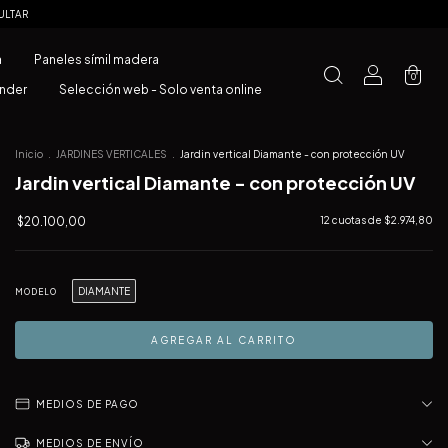
ULTAR
a
Paneles símil madera
0
ender
Selección web - Solo venta online
Inicio
.
JARDINES VERTICALES
.
Jardin vertical Diamante - con protección UV
Jardin vertical Diamante - con protección UV
$20.100,00
12
cuotas de
$2.974,80
DIAMANTE
MODELO
MEDIOS DE PAGO
MEDIOS DE ENVÍO