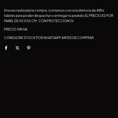
Una vez realizada la compra, contamos con una demora de 48hs
hábiles para poder despachar o entregar tu pedido.EL PRECIO ES POR
PANEL DE 50 X 50 CM . CON PROTECCION UV
PRECIO SIN IVA
CONSULTAR STOCK POR WHATSAPP ANTES DE COMPRAR