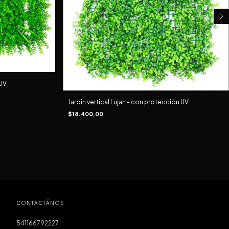
 UV
Jardin vertical Lujan - con protección UV
$18.400,00
CONTACTÁNOS
541166792227