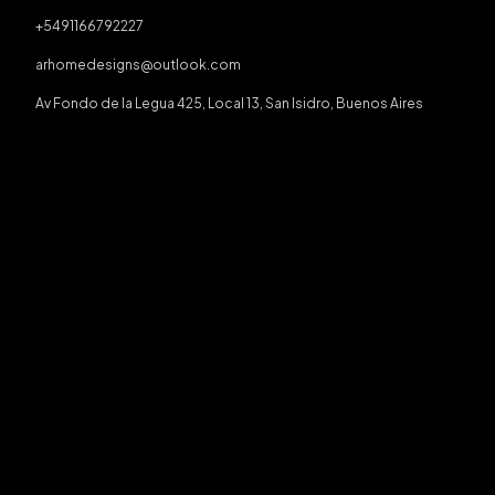
+5491166792227
arhomedesigns@outlook.com
Av Fondo de la Legua 425, Local 13, San Isidro, Buenos Aires