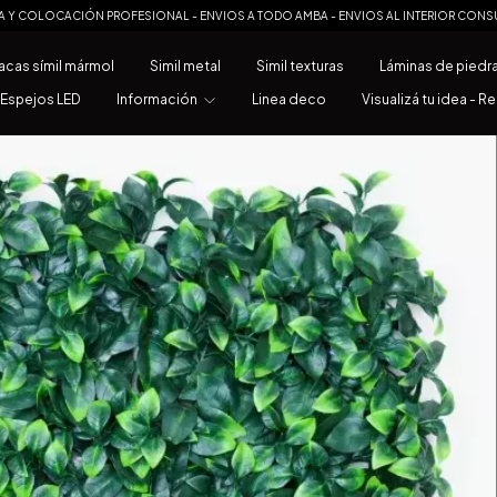
A Y COLOCACIÓN PROFESIONAL - ENVIOS A TODO AMBA - ENVIOS AL INTERIOR CONS
acas símil mármol
Simil metal
Simil texturas
Láminas de piedr
Espejos LED
Información
Linea deco
Visualizá tu idea - R