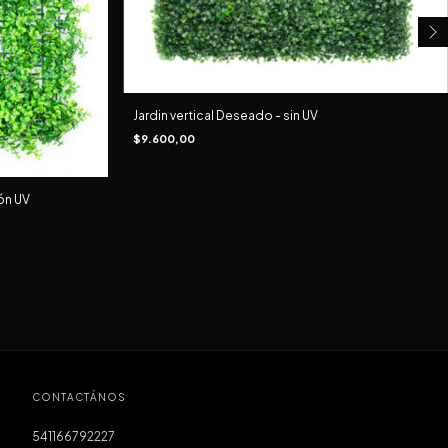
Jardin vertical Deseado - sin UV
$9.600,00
ión UV
CONTACTÁNOS
541166792227