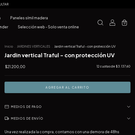
ULTAR
a
Paneles símil madera
0
ender
Selección web - Solo venta online
Inicio
.
JARDINES VERTICALES
.
Jardin vertical Traful - con protección UV
Jardin vertical Traful - con protección UV
$21.200,00
12
cuotas de
$3.137,60
MEDIOS DE PAGO
MEDIOS DE ENVÍO
Una vez realizada la compra, contamos con una demora de 48hs