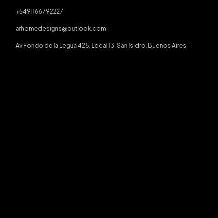
+5491166792227
arhomedesigns@outlook.com
Av Fondo de la Legua 425, Local 13, San Isidro, Buenos Aires