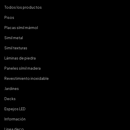
Todos los productos
Pisos
Placas símil mármol
Simil metal
Simil texturas
Láminas de piedra
Paneles símil madera
Revestimiento inoxidable
Jardines
Decks
Espejos LED
Información
Linea deco